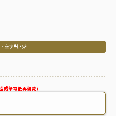
表、座次對照表
腦或筆電後再瀏覽)