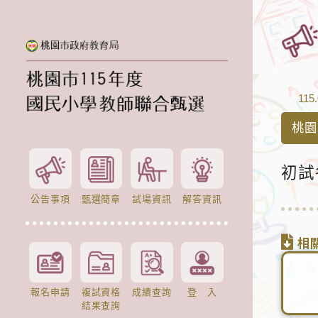
115.
桃園
初試
公告事項
甄選簡章
試場資訊
解答資訊
相
報名申請
複試資格
成績查詢
登 入
結果查詢